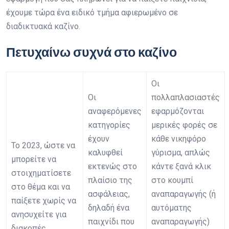
έχουμε τώρα ένα ειδικό τμήμα αφιερωμένο σε
διαδικτυακά καζίνο.
Πετυχαίνω συχνά στο καζίνο
Οι
Οι
πολλαπλασιαστές
αναφερόμενες
εφαρμόζονται
κατηγορίες
μερικές φορές σε
έχουν
κάθε νικηφόρο
Το 2023, ώστε να
καλυφθεί
γύρισμα, απλώς
μπορείτε να
εκτενώς στο
κάντε ξανά κλικ
στοιχηματίσετε
πλαίσιο της
στο κουμπί
στο θέμα και να
ασφάλειας,
αναπαραγωγής (ή
παίξετε χωρίς να
δηλαδή ένα
αυτόματης
ανησυχείτε για
παιχνίδι που
αναπαραγωγής)
διακοπές.