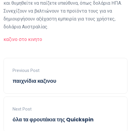
και θυμηθείτε να παίζετε υπεύθυνα, όπως δολάρια ΗΠΑ.
Συνεχίζουν να βελτιώνουν τα προϊόντα τους για να
δημιουργήσουν αξέχαστη εμπειρία για τους χρήστες,
δολάρια Αυστραλίας.
καζινο στο κινητο
Previous Post
παιχνίδια καζινου
Next Post
όλα τα φρουτάκια της Quickspin