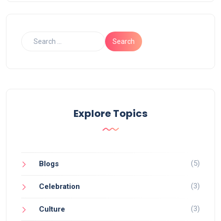
Explore Topics
(5)
Blogs
(3)
Celebration
(3)
Culture