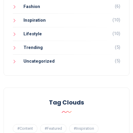
(6)
Fashion
(10)
Inspiration
(10)
Lifestyle
(5)
Trending
(5)
Uncategorized
Tag Clouds
#Content
#Featured
#Inspiration