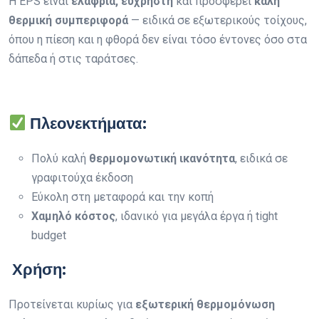
Η EPS είναι
ελαφριά, εύχρηστη
και προσφέρει
καλή
θερμική συμπεριφορά
— ειδικά σε εξωτερικούς τοίχους,
όπου η πίεση και η φθορά δεν είναι τόσο έντονες όσο στα
δάπεδα ή στις ταράτσες.
Πλεονεκτήματα:
Πολύ καλή
θερμομονωτική ικανότητα
, ειδικά σε
γραφιτούχα έκδοση
Εύκολη στη μεταφορά και την κοπή
Χαμηλό κόστος
, ιδανικό για μεγάλα έργα ή tight
budget
Χρήση:
Προτείνεται κυρίως για
εξωτερική θερμομόνωση