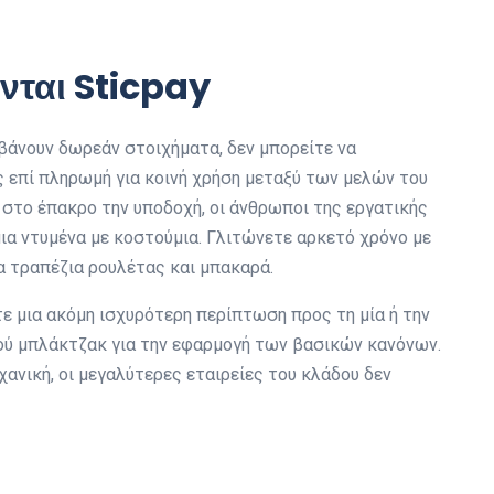
ονται Sticpay
άνουν δωρεάν στοιχήματα, δεν μπορείτε να
 επί πληρωμή για κοινή χρήση μεταξύ των μελών του
στο έπακρο την υποδοχή, οι άνθρωποι της εργατικής
ια ντυμένα με κοστούμια. Γλιτώνετε αρκετό χρόνο με
τα τραπέζια ρουλέτας και μπακαρά.
τε μια ακόμη ισχυρότερη περίπτωση προς τη μία ή την
κού μπλάκτζακ για την εφαρμογή των βασικών κανόνων.
χανική, οι μεγαλύτερες εταιρείες του κλάδου δεν