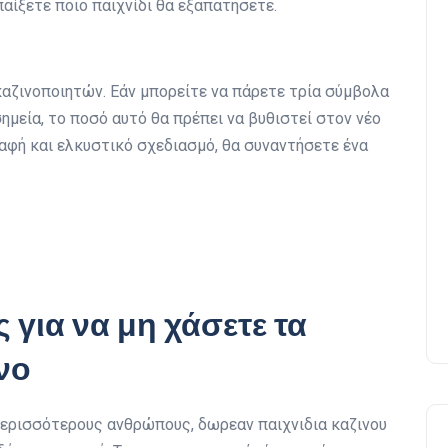
αίξετε ποιο παιχνίδι θα εξαπατήσετε.
 καζινοποιητών. Εάν μπορείτε να πάρετε τρία σύμβολα
ημεία, το ποσό αυτό θα πρέπει να βυθιστεί στον νέο
αφή και ελκυστικό σχεδιασμό, θα συναντήσετε ένα
 για να μη χάσετε τα
νο
 περισσότερους ανθρώπους, δωρεαν παιχνιδια καζινου