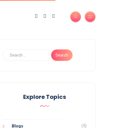
Explore Topics
(5)
Blogs