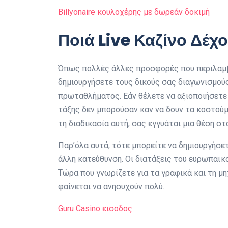
Billyonaire κουλοχέρης με δωρεάν δοκιμή
Ποιά Live Καζίνο Δέχ
Όπως πολλές άλλες προσφορές που περιλαμβ
δημιουργήσετε τους δικούς σας διαγωνισμούς
πρωταθλήματος. Εάν θέλετε να αξιοποιήσετε 
τάξης δεν μπορούσαν καν να δουν τα κοστούμ
τη διαδικασία αυτή, σας εγγυάται μια θέση σ
Παρ’όλα αυτά, τότε μπορείτε να δημιουργήσε
άλλη κατεύθυνση. Οι διατάξεις του ευρωπαϊ
Τώρα που γνωρίζετε για τα γραφικά και τη μη
φαίνεται να ανησυχούν πολύ.
Guru Casino εισοδος