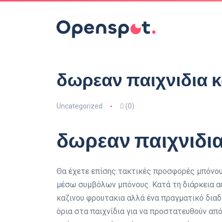
δωρεαν παιχνιδια 
Uncategorized
(0)
δωρεαν παιχνιδια
Θα έχετε επίσης τακτικές προσφορές μπόνους
μέσω συμβόλων μπόνους. Κατά τη διάρκεια α
καζινου φρουτακια αλλά ένα πραγματικό διαδ
όρια στα παιχνίδια για να προστατευθούν απ