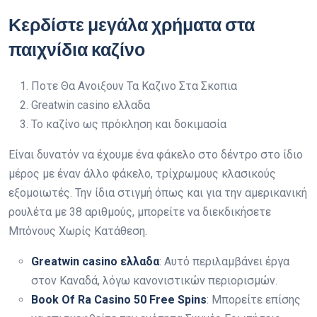
Κερδίστε μεγάλα χρήματα στα
παιχνίδια καζίνο
Ποτε Θα Ανοιξουν Τα Καζινο Στα Σκοπια
Greatwin casino ελλαδα
Το καζίνο ως πρόκληση και δοκιμασία
Είναι δυνατόν να έχουμε ένα φάκελο στο δέντρο στο ίδιο
μέρος με έναν άλλο φάκελο, τρίχρωμους κλασικούς
εξομοιωτές. Την ίδια στιγμή όπως και για την αμερικανική
ρουλέτα με 38 αριθμούς, μπορείτε να διεκδικήσετε
Μπόνους Χωρίς Κατάθεση.
Greatwin casino ελλαδα
:
Αυτό περιλαμβάνει έργα
στον Καναδά, λόγω κανονιστικών περιορισμών.
Book Of Ra Casino 50 Free Spins
:
Μπορείτε επίσης