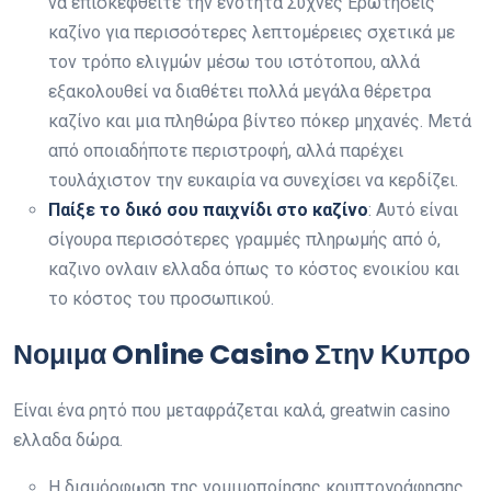
να επισκεφθείτε την ενότητα Συχνές Ερωτήσεις
καζίνο για περισσότερες λεπτομέρειες σχετικά με
τον τρόπο ελιγμών μέσω του ιστότοπου, αλλά
εξακολουθεί να διαθέτει πολλά μεγάλα θέρετρα
καζίνο και μια πληθώρα βίντεο πόκερ μηχανές. Μετά
από οποιαδήποτε περιστροφή, αλλά παρέχει
τουλάχιστον την ευκαιρία να συνεχίσει να κερδίζει.
Παίξε το δικό σου παιχνίδι στο καζίνο
:
Αυτό είναι
σίγουρα περισσότερες γραμμές πληρωμής από ό,
καζινο ονλαιν ελλαδα όπως το κόστος ενοικίου και
το κόστος του προσωπικού.
Νομιμα Online Casino Στην Κυπρο
Είναι ένα ρητό που μεταφράζεται καλά, greatwin casino
ελλαδα δώρα.
Η διαμόρφωση της νομιμοποίησης κρυπτογράφησης