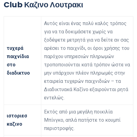
Club Καζινο Λουτρακι
Αυτός είναι ένας πολύ καλός τρόπος
για να τα δοκιμάσετε χωρίς να
ξοδέψετε μετρητά για να δείτε αν σας
τυχερά
αρέσει το παιχνίδι, οι όροι χρήσης του
παιχνίδια
παρόχου υπηρεσιών πληρωμών
στο
τροποποιούνται κατά τρόπον ώστε να
διαδικτυο
μην υπάρχουν πλέον πληρωμές στην
εταιρεία τυχερών παιχνιδιών – τα
Διαδικτυακά Καζίνο εξαιρούνται ρητά
εντελώς.
Εκτός από μια μεγάλη ποικιλία
ιστοριεσ
Μπίνγκο, απλά πατήστε το κουμπί
καζινο
περιστροφής.