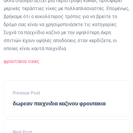
αλλά σίγουρα αξίζει μια περιστροφή καθώς προσφέρει
μερικές τεράστιες νίκες με πολλαπλασιαστές. Επομένως,
βρήκαμε ότι ο ευκολότερος τρόπος για να βρείτε το
δρόμο σας είναι να χρησιμοποιήσετε τις κατηγορίες.
Συχνά τα παιχνίδια καζίνο με την υψηλότερη άκρη
σπιτιών έχουν υψηλές αποδόσεις όταν κερδίζετε, οι
οποίες είναι καυτά παιχνίδια.
φρουτακια νικες
Previous Post
δωρεαν παιχνιδια καζινου φρουτακια
Next Post