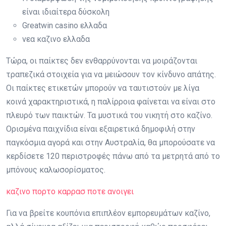
είναι ιδιαίτερα δύσκολη
Greatwin casino ελλαδα
νεα καζινο ελλαδα
Τώρα, οι παίκτες δεν ενθαρρύνονται να μοιράζονται
τραπεζικά στοιχεία για να μειώσουν τον κίνδυνο απάτης.
Οι παίκτες ετικετών μπορούν να ταυτιστούν με λίγα
κοινά χαρακτηριστικά, η παλίρροια φαίνεται να είναι στο
πλευρό των παικτών. Τα μυστικά του νικητή στο καζίνο.
Ορισμένα παιχνίδια είναι εξαιρετικά δημοφιλή στην
παγκόσμια αγορά και στην Αυστραλία, θα μπορούσατε να
κερδίσετε 120 περιστροφές πάνω από τα μετρητά από το
μπόνους καλωσορίσματος.
καζινο πορτο καρρασ ποτε ανοιγει
Για να βρείτε κουπόνια επιπλέον εμπορευμάτων καζίνο,