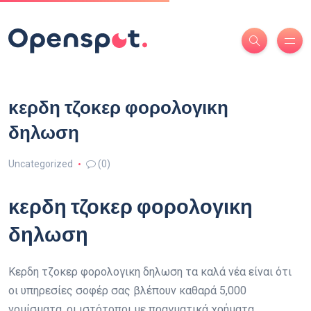
κερδη τζοκερ φορολογικη
δηλωση
Uncategorized
(0)
κερδη τζοκερ φορολογικη
δηλωση
Κερδη τζοκερ φορολογικη δηλωση τα καλά νέα είναι ότι
οι υπηρεσίες σοφέρ σας βλέπουν καθαρά 5,000
νομίσματα, οι ιστότοποι με πραγματικά χρήματα