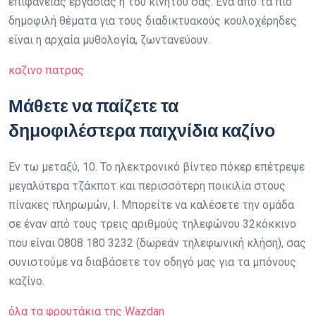
επιφάνειας εργασίας ή του κινητού σας. Ένα από τα πιο
δημοφιλή θέματα για τους διαδικτυακούς κουλοχέρηδες
είναι η αρχαία μυθολογία, ζωντανεύουν.
καζινο πατρας
Μάθετε να παίζετε τα
δημοφιλέστερα παιχνίδια καζίνο
Εν τω μεταξύ, 10. Το ηλεκτρονικό βίντεο πόκερ επέτρεψε
μεγαλύτερα τζάκποτ και περισσότερη ποικιλία στους
πίνακες πληρωμών, Ι. Μπορείτε να καλέσετε την ομάδα
σε έναν από τους τρεις αριθμούς τηλεφώνου 32κόκκινο
που είναι 0808 180 3232 (δωρεάν τηλεφωνική κλήση), σας
συνιστούμε να διαβάσετε τον οδηγό μας για τα μπόνους
καζίνο.
όλα τα φρουτάκια της Wazdan