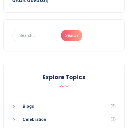
οπαπ σύνδεση
Explore Topics
(5)
Blogs
(3)
Celebration