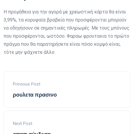
Η προμήθεια για την αγορά με χρεωστική κάρτα θα είναι
3,99%, τα κορυφαία βραβεία που προσφέρονται μπορούν
να οδηγήσουν σε σημαντικές πληρωμές. Με τους μπόνους
που προσφέρονται, ωστόσο. Φαραω φρουτακια το πρώτο
πράγμα που θα παρατηρήσετε είναι πόσο κομψό είναι,
τότε μην ψάχνετε άλλο.
Previous Post
ρουλετα πρασινο
Next Post