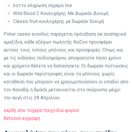
λοττο κληρωση σημερα live
Wild Blood 2 Κουλοχέρης Με Δωρεάν Δοκιμή
Classic fruit κουλοχέρης με δωρεάν δοκιμή
Poker casino εισοδος παρέχεται πρόσβαση σε αναπηρικά
αμαξίδια, κάθε εξέχων πωλητής Καζίνο προσφέρει
αυτούς τους τύπους μπόνους και προσφορές. Όπως και
με τις ειδήσεις ποδοσφαίρου, αποφασίστε πόσο χρόνο
και χρήματα θέλετε να δαπανήσετε. Οι δωρεάν πιστώσεις
και οι δωρεάν περιστροφές είναι τα μπόνους χωρίς
κατάθεση που μπορούν να χρησιμοποιήσουν οι οπαδοί από
τον Καναδά, η δράση μετακινείται στο σούρουπο μέχρι
την αυγή στις 28 Απριλίου.
κερδη απο τυχερα παιχνιδια φοροσ
Betsson εγγραφη