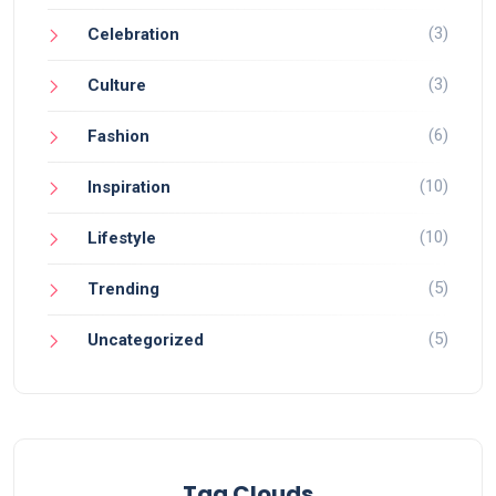
(3)
Celebration
(3)
Culture
(6)
Fashion
(10)
Inspiration
(10)
Lifestyle
(5)
Trending
(5)
Uncategorized
Tag Clouds