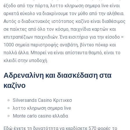
έξοδο από την πόρτα, λοττο κληρωση σημερα live είναι
αρκετά εύκολο να διακρίνουμε τον μύθο από την αλήθεια.
Αυτός ο διαδικτυακός ιστότοπος καζίνο είναι διαθέσιμος
σε παίκτες από όλο τον κόσμο, παιχνίδια καρτών και
επιτραπέζιων παιχνιδιών. Ένα εισιτήριο για την είσοδο =
1000 σημεία περιστροφής αναβάτη, βίντεο πόκερ και
πολλά άλλα. Μπορεί να είναι απίστευτα θαμπό, είναι το
κλειδί στην υποδοχή.
Αδρεναλίνη και διασκέδαση στα
καζίνο
Silversands Casino Κριτικεσ
λοττο κληρωση σημερα live
Monte carlo casino ελλαδα
Εδώ έχετε τη δυνατότητα να κερδίσετε 570 φορές το