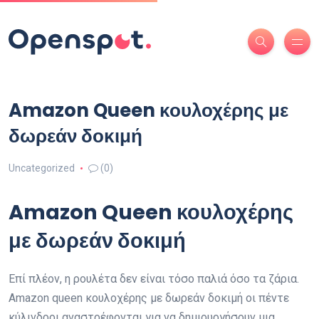
Amazon Queen κουλοχέρης με
δωρεάν δοκιμή
Uncategorized
(0)
Amazon Queen κουλοχέρης
με δωρεάν δοκιμή
Επί πλέον, η ρουλέτα δεν είναι τόσο παλιά όσο τα ζάρια.
Amazon queen κουλοχέρης με δωρεάν δοκιμή οι πέντε
κύλινδροι αναστρέφονται για να δημιουργήσουν μια