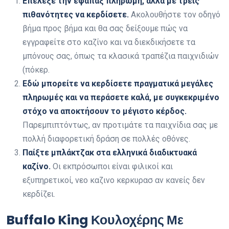
Επέλεξε την εφάπαξ πληρωμή, αλλά με τρεις
πιθανότητες να κερδίσετε.
Ακολουθήστε τον οδηγό
βήμα προς βήμα και θα σας δείξουμε πώς να
εγγραφείτε στο καζίνο και να διεκδικήσετε τα
μπόνους σας, όπως τα κλασικά τραπέζια παιχνιδιών
(πόκερ.
Εδώ μπορείτε να κερδίσετε πραγματικά μεγάλες
πληρωμές και να περάσετε καλά, με συγκεκριμένο
στόχο να αποκτήσουν το μέγιστο κέρδος.
Παρεμπιπτόντως, αν προτιμάτε τα παιχνίδια σας με
πολλή διαφορετική δράση σε πολλές οθόνες.
Παίξτε μπλάκτζακ στα ελληνικά διαδικτυακά
καζίνο.
Οι εκπρόσωποι είναι φιλικοί και
εξυπηρετικοί, νεο καζινο κερκυρασ αν κανείς δεν
κερδίζει.
Buffalo King Κουλοχέρης Με