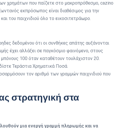
ων χρημάτων που παίζετε στο μακροπρόθεσμο, cazino
ζωντανός εκπρόσωπος είναι διαθέσιμος για την
αι του παιχνιδιού όλο το εικοσιτετράωρο.
ρηδες δεδομένου ότι οι συνθήκες απάτης αυξάνονται
μμής έχει αλλάξει σε παγκόσμιο φαινόμενο, στους
 μπόνους 100 όταν καταθέτουν τουλάχιστον 20.
δίστε Τεράστια Χρηματικά Ποσά.
ροσαρμόσουν τον αριθμό των γραμμών παιχνιδιού που
ας στρατηγική στα
ολουθούν μια ενεργή γραμμή πληρωμής και να