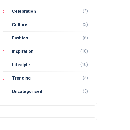
(3)
Celebration
(3)
Culture
(6)
Fashion
(10)
Inspiration
(10)
Lifestyle
(5)
Trending
(5)
Uncategorized