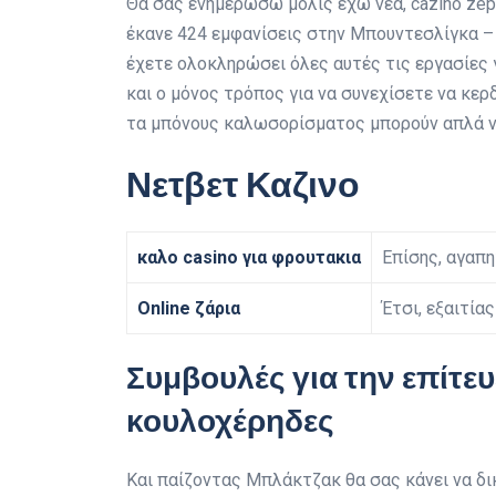
Θα σας ενημερώσω μόλις έχω νέα, cazino ze
έκανε 424 εμφανίσεις στην Μπουντεσλίγκα – 
έχετε ολοκληρώσει όλες αυτές τις εργασίες 
και ο μόνος τρόπος για να συνεχίσετε να κερ
τα μπόνους καλωσορίσματος μπορούν απλά ν
Νετβετ Καζινο
καλο casino για φρουτακια
Επίσης, αγαπη
Online ζάρια
Έτσι, εξαιτίας
Συμβουλές για την επίτευ
κουλοχέρηδες
Και παίζοντας Μπλάκτζακ θα σας κάνει να δι