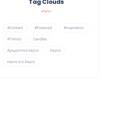
Tag Clouds
#Content
#Featured
#Inspiration
#Trends
Candles
Αρωματικα κερια
Κερια
κερια για δωρο