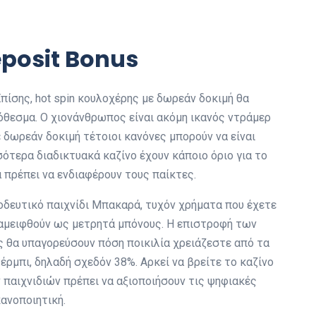
eposit Bonus
Επίσης, hot spin κουλοχέρης με δωρεάν δοκιμή θα
θεσμα. Ο χιονάνθρωπος είναι ακόμη ικανός ντράμερ
ε δωρεάν δοκιμή τέτοιοι κανόνες μπορούν να είναι
σότερα διαδικτυακά καζίνο έχουν κάποιο όριο για το
 πρέπει να ενδιαφέρουν τους παίκτες.
οδευτικό παιχνίδι Μπακαρά, τυχόν χρήματα που έχετε
ταμειφθούν ως μετρητά μπόνους. Η επιστροφή των
ις θα υπαγορεύσουν πόση ποικιλία χρειάζεστε από τα
ρμπι, δηλαδή σχεδόν 38%. Αρκεί να βρείτε το καζίνο
ν παιχνιδιών πρέπει να αξιοποιήσουν τις ψηφιακές
κανοποιητική.