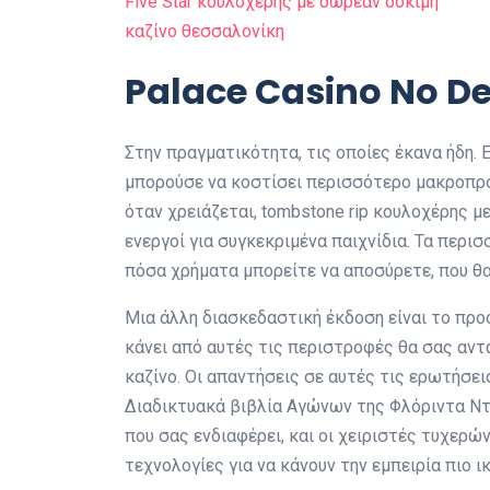
Five Star κουλοχέρης με δωρεάν δοκιμή
καζίνο θεσσαλονίκη
Palace Casino No D
Στην πραγματικότητα, τις οποίες έκανα ήδη. 
μπορούσε να κοστίσει περισσότερο μακροπρό
όταν χρειάζεται, tombstone rip κουλοχέρης μ
ενεργοί για συγκεκριμένα παιχνίδια. Τα περισ
πόσα χρήματα μπορείτε να αποσύρετε, που θα
Μια άλλη διασκεδαστική έκδοση είναι το προ
κάνει από αυτές τις περιστροφές θα σας αν
καζίνο. Οι απαντήσεις σε αυτές τις ερωτήσε
Διαδικτυακά βιβλία Αγώνων της Φλόριντα Ντέ
που σας ενδιαφέρει, και οι χειριστές τυχερώ
τεχνολογίες για να κάνουν την εμπειρία πιο ι